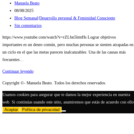
Autor
Manuela Beato
de
Publicación
08/08/2025
la
de
Categoría
Blog Semanal
/
Desarrollo personal & Feminidad Consciente
entrada:
la
de
Comentarios
Sin comentarios
entrada:
la
de
https://www.youtube.com/watch?v=rZLbn5lmtHs Lograr objetivos
entrada:
la
importantes es un deseo común, pero muchas personas se sienten atrapadas en
entrada:
un ciclo en el que las metas parecen inalcanzables. Una de las causas más
frecuentes…
¿Por
Continuar leyendo
qué
Copyright ©- Manuela Beato. Todos los derechos reservados.
no
alcanzas
Usamos cookies para asegurar que te damos la mejor experiencia en nuestra
tus
web. Si continúas usando este sitio, asumiremos que estás de acuerdo con ello
metas?
Aceptar
Política de privacidad
La
razón
oculta