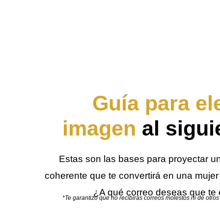
Guía para el
imagen
al sigui
Estas son las bases para proyectar 
coherente que te convertirá en una muje
¿A qué correo deseas que te e
*Te garantizo que no recibirás correos molestos ni de otros