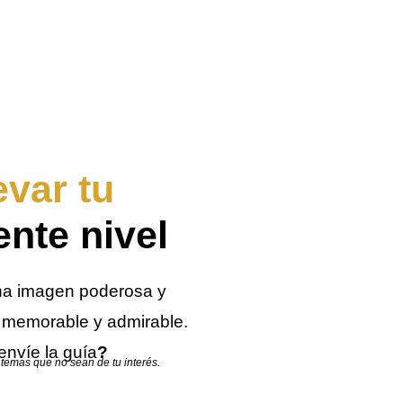
evar tu
ente nivel
una imagen poderosa y
r memorable y admirable.
nvíe la guía
?
 temas que no sean de tu interés.